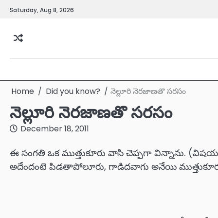
Skip
Saturday, Aug 8, 2026
to
content
Home
Did you know?
నెల్లూరి నెరజాణతొ సరసం
నెల్లూరి నెరజాణతొ సరసం
December 18, 2011
ఈ సంగతి ఒక ముత్తుకూరు వాసి చెప్పగా విన్నాను. (వి
అదేందంటె పిడతాపోలూరు, గాడిదవాగు అనేయి ముత్తుకూరు ద