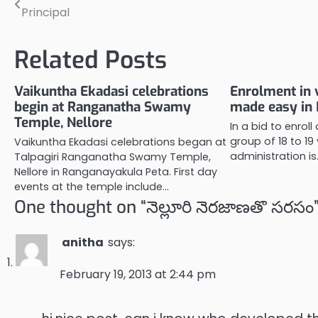
Principal
navigation
Related Posts
Vaikuntha Ekadasi celebrations
Enrolment in 
begin at Ranganatha Swamy
made easy in 
Temple, Nellore
In a bid to enroll
group of 18 to 19 
Vaikuntha Ekadasi celebrations began at
administration is
Talpagiri Ranganatha Swamy Temple,
Nellore in Ranganayakula Peta. First day
events at the temple include…
One thought on “
నెల్లూరి నెరజాణతొ సరసం
anitha
says:
February 19, 2013 at 2:44 pm