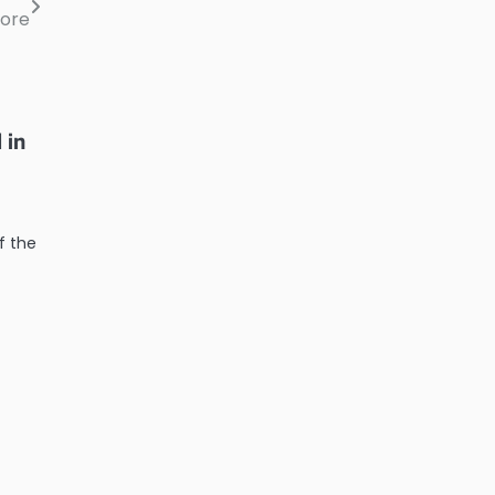
lore
 in
f the