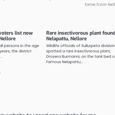
fame from Nel
voters list now
Rare insectivorous plant found
Nellore
Nelapattu, Nellore
 all persons in the age
Wildlife officials of Sullurpeta division
years, the district
spotted a rare insectivorous plant,
…
Drosera Burmanni, on the tank bed o
famous Nelapattu…
”