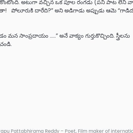
ుకొంటొంది. అటుగా వచ్చిన ఒక పూల రంగడు (పని పాట లేని వ
ిడతా! పోలూరుకి దారేది?” అని అడిగాడు అప్పుడు ఆమె “గాడిద
చడం మన సాంప్రదాయం …..” అనే వాక్యం గుర్తుకొచ్చింది. స్త్రీలను
చండి.
rapu Pattabhirama Reddy – Poet, Film maker of internati