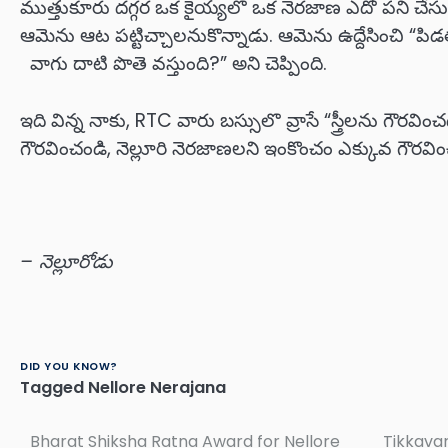
ముత్తుకూరు దగ్గర ఒక కైయ్యలొ ఒక నెరజాణ ఎదో పని చేస
ఆమెను ఆట పట్టిచ్చాలనుకొన్నాడు. ఆమెను ఉద్దేసించి “ప
వాగు దాటి పొతె వస్తుంది?” అని చెప్పింది.
ఇది విన్న నాకు, RTC వారు బస్సులొ వ్రాసే “స్త్రీలను గౌరవిం
గౌరవించండి, నెల్లూరి నెరజాణలని ఇంకొంచం ఎక్కువ గౌరవిం
– నెల్లూరోడు
DID YOU KNOW?
Tagged
Nellore Nerajana
Bharat Shiksha Ratna Award for Nellore
Tikkava
Post